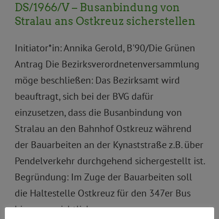
DS/1966/V – Busanbindung von
Stralau ans Ostkreuz sicherstellen
Initiator*in: Annika Gerold, B'90/Die Grünen
Antrag Die Bezirksverordnetenversammlung
möge beschließen: Das Bezirksamt wird
beauftragt, sich bei der BVG dafür
einzusetzen, dass die Busanbindung von
Stralau an den Bahnhof Ostkreuz während
der Bauarbeiten an der Kynaststraße z.B. über
Pendelverkehr durchgehend sichergestellt ist.
Begründung: Im Zuge der Bauarbeiten soll
die Haltestelle Ostkreuz für den 347er Bus
bis voraussichtlich