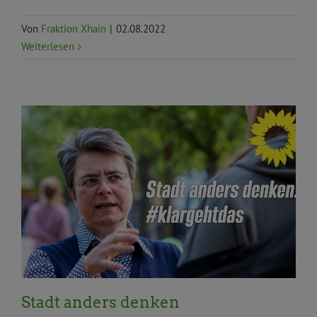
Von
Fraktion Xhain
|
02.08.2022
Weiterlesen
Allgemein
Priorität
Stachel
Umwelt, Klima und
Ökologie
Verkehr und Mobilität
Stadt anders denken