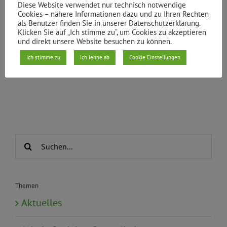
Diese Website verwendet nur technisch notwendige
Cookies – nähere Informationen dazu und zu Ihren Rechten
als Benutzer finden Sie in unserer Datenschutzerklärung.
Von
Andreas-M. Selignow
|
04.03.2021
Klicken Sie auf „Ich stimme zu“, um Cookies zu akzeptieren
Weiterlesen
und direkt unsere Website besuchen zu können.
Ich stimme zu
Ich lehne ab
Cookie Einstellungen
Suche
nach:
Themen
Aktuelles