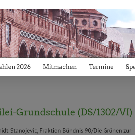
hlen 2026
Mitmachen
Termine
Sp
ilei-Grundschule (DS/1302/VI)
idt-Stanojevic, Fraktion Bündnis 90/Die Grünen zur