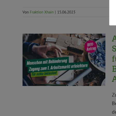
Von
Fraktion Xhain
|
15.06.2023
S
Anträge und Anfragen
Arbeit, Jobcenter
und Soziales
Arbeit, Soziales, Gesundheit
BVV
BVV Aktuelles
Frauen*,
Gleichstellung, Inklusion und Queer
A
Z
B
d