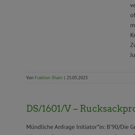
v
o
m
K
Z
J
Von
Fraktion Xhain
|
25.05.2023
DS/1601/V – Rucksackp
Mündliche Anfrage Initiator*in: B’90/Die G