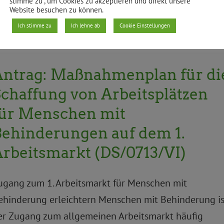
stimme zu“, um Cookies zu akzeptieren und direkt unsere
Website besuchen zu können.
Weiterles
Ich stimme zu
Ich lehne ab
Cookie Einstellungen
Antrag: Maßnahmenplan für di
chaffung von Arbeitsplätzen
für Menschen mit
Behinderungen auf dem 1.
rbeitsmarkt (DS/0713/VI)
ugang zum 1. Arbeitsmarkt für Menschen mit
ehinderung erleichtern Menschen mit Behinderung is
er Zugang zum allgemeinen Arbeitsmarkt häufig