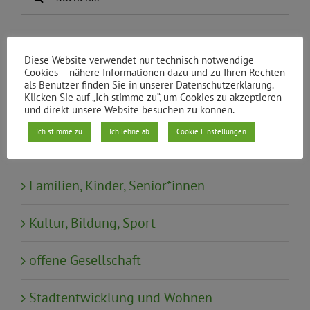
nach:
Themen
Diese Website verwendet nur technisch notwendige
Aktuelles
Cookies – nähere Informationen dazu und zu Ihren Rechten
als Benutzer finden Sie in unserer Datenschutzerklärung.
Klicken Sie auf „Ich stimme zu“, um Cookies zu akzeptieren
Arbeit, Soziales, Gesundheit
und direkt unsere Website besuchen zu können.
Ich stimme zu
Ich lehne ab
Cookie Einstellungen
Demokratie und Beteiligung
Familien, Kinder, Senior*innen
Kultur, Bildung, Sport
offene Gesellschaft
Stadtentwicklung und Wohnen