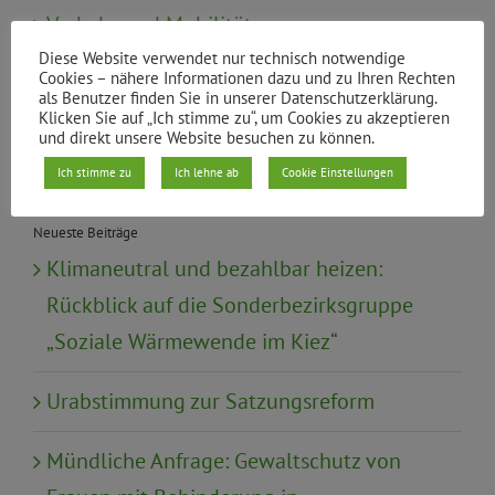
Verkehr und Mobilität
Diese Website verwendet nur technisch notwendige
Cookies – nähere Informationen dazu und zu Ihren Rechten
Wahl
als Benutzer finden Sie in unserer Datenschutzerklärung.
Klicken Sie auf „Ich stimme zu“, um Cookies zu akzeptieren
und direkt unsere Website besuchen zu können.
Wirtschaft, Tourismus, Finanzen
Ich stimme zu
Ich lehne ab
Cookie Einstellungen
Neueste Beiträge
Klimaneutral und bezahlbar heizen:
Rückblick auf die Sonderbezirksgruppe
„Soziale Wärmewende im Kiez“
Urabstimmung zur Satzungsreform
Mündliche Anfrage: Gewaltschutz von