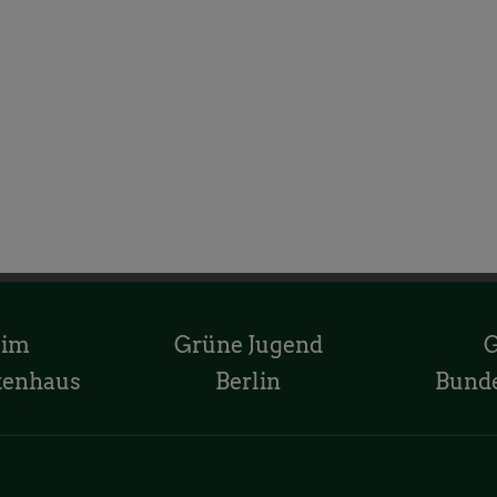
 im
Grüne Jugend
tenhaus
Berlin
Bund