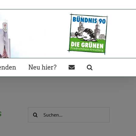
enden
Neu hier?
s
Suche
nach: