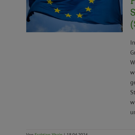
F
Soziales, Gesundheit
BVV
BVV Aktuelles
S
Europawahl
Haushalt
Wirtschaft,
Finanzen und Verwaltung
(
I
G
W
w
g
S
w
u
Von
Fraktion Xhain
|
18.04.2024