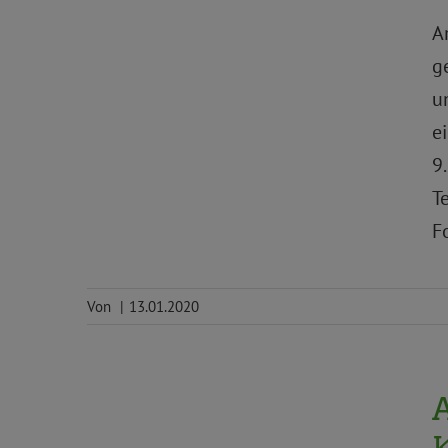
A
g
u
e
9
T
F
Von
|
13.01.2020
Aktion
Europawahl