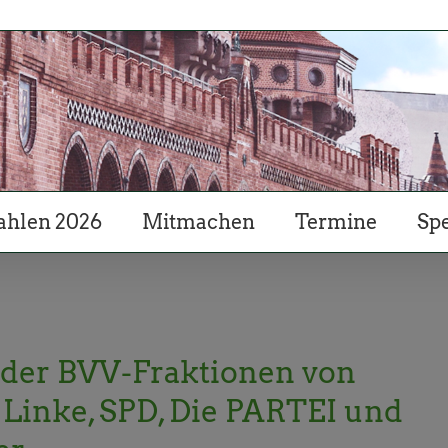
hlen 2026
Mitmachen
Termine
Sp
der BVV-Fraktionen von
Linke, SPD, Die PARTEI und