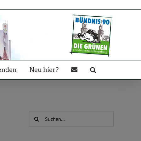
enden
Neu hier?
Suche
nach: