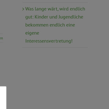
Was lange wärt, wird endlich
gut: Kinder und Jugendliche
bekommen endlich eine
eigene
en
Interessensvertretung!