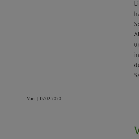
L
h
S
A
u
i
d
S
Von
|
07.02.2020
Aktion