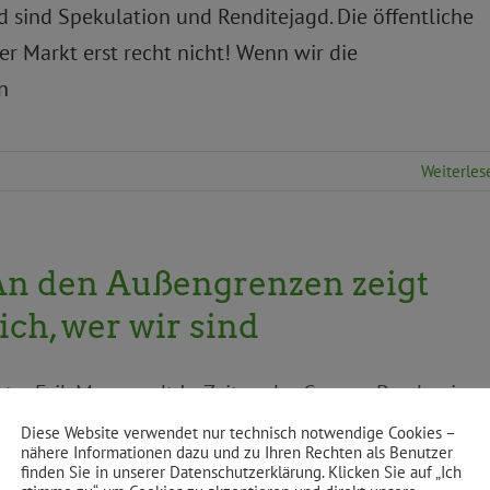
nd sind Spekulation und Renditejagd. Die öffentliche
er Markt erst recht nicht! Wenn wir die
n
Weiterles
An den Außengrenzen zeigt
ich, wer wir sind
oto: Erik Marquardt In Zeiten der Corona-Pandemie
üssen wir für ein solidarisches Europa kämpfen. Das
Diese Website verwendet nur technisch notwendige Cookies –
nähere Informationen dazu und zu Ihren Rechten als Benutzer
orona-Virus darf nicht als Vorwand genutzt werden,
finden Sie in unserer Datenschutzerklärung. Klicken Sie auf „Ich