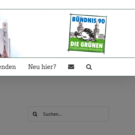
enden
Neu hier?
Suche
nach: