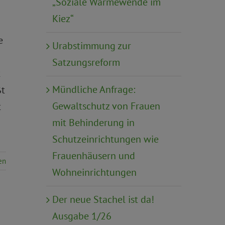
„Soziale Wärmewende im
Kiez“
e
Urabstimmung zur
Satzungsreform
t
Mündliche Anfrage:
ßt
Gewaltschutz von Frauen
t
mit Behinderung in
Schutzeinrichtungen wie
Frauenhäusern und
en
Wohneinrichtungen
Der neue Stachel ist da!
Ausgabe 1/26