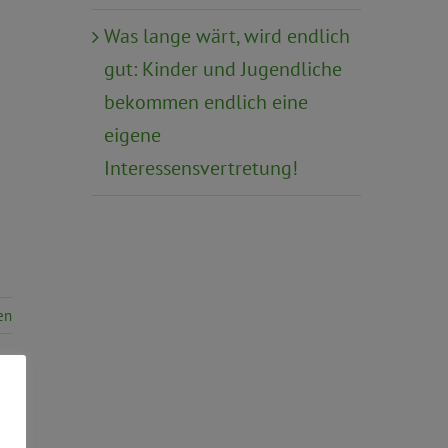
Was lange wärt, wird endlich
gut: Kinder und Jugendliche
bekommen endlich eine
eigene
Interessensvertretung!
en