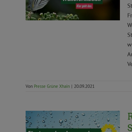
S
F
W
S
w
A
V
Von
Presse Grüne Xhain
|
20.09.2021