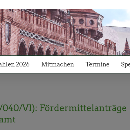
hlen 2026
Mitmachen
Termine
Sp
A/040/VI): Fördermittelanträge
samt