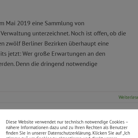
im Mai 2019 eine Sammlung von
Verwaltung unterzeichnet. Noch ist offen, ob die
en zwölf Berliner Bezirken überhaupt eine
eits jetzt: Wer große Erwartungen an den
werden. Denn die dringend notwendige
Weiterles
Diese Website verwendet nur technisch notwendige Cookies –
150/V): Gigabit-Strategie:
nähere Informationen dazu und zu Ihren Rechten als Benutzer
finden Sie in unserer Datenschutzerklärung. Klicken Sie auf „Ich