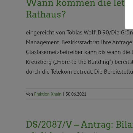
Wann kommen die letzte
Rathaus?
eingereicht von Tobias Wolf, B'90/Die Grü
Management, Bezirksstadtrat Ihre Anfrage 
Glasfasernetzbetreiber kann bis wann die 
Kreuzberg („Fibre to the Building“) bereits
durch die Telekom betreut. Die Bereitstel
Von
Fraktion Xhain
|
30.06.2021
DS/2087/V – Antrag: Bilan