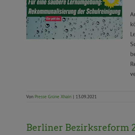
Allgemein
Priorität
Schule
Stachel
A
Stadtentwicklung und Wohnen
Wirtschaft,
Finanzen und Verwaltung
k
L
S
b
R
v
Von
Presse Grüne Xhain
|
13.09.2021
Berliner Bezirksreform 