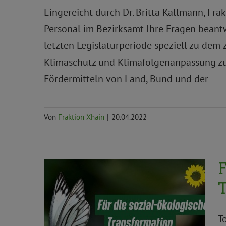
Eingereicht durch Dr. Britta Kallmann, Fr
Personal im Bezirksamt Ihre Fragen beantw
letzten Legislaturperiode speziell zu dem
Klimaschutz und Klimafolgenanpassung zu e
Fördermitteln von Land, Bund und der
Von
Fraktion Xhain
|
20.04.2022
F
Aktuelles
Allgemein
Stachel
Wirtschaft,
T
Finanzen und Verwaltung