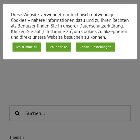
spanischen Mandelkuchen, Kolatsche aus
Diese Website verwendet nur technisch notwendige
Tschechien, Schwarzwälder
Cookies – nähere Informationen dazu und zu Ihren Rechten
als Benutzer finden Sie in unserer Datenschutzerklärung.
Klicken Sie auf „Ich stimme zu“, um Cookies zu akzeptieren
und direkt unsere Website besuchen zu können.
Von
|
29.04.2014
Ich stimme zu
Ich lehne ab
Cookie Einstellungen
Weiterlesen
Suche
nach:
Themen