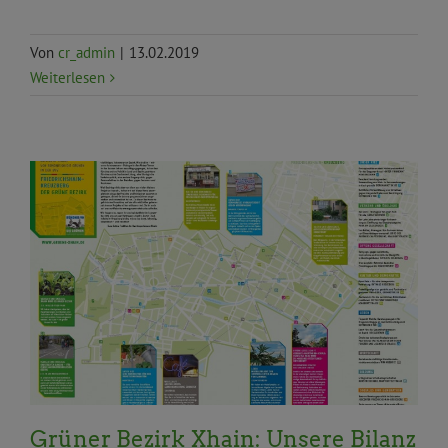
Von
cr_admin
|
13.02.2019
Weiterlesen
Antirassismus und Antidiskriminierung
Arbeit,
Jobcenter und Soziales
Bildung
Bürger*innenrechte
Demokratie und
Bürger*innenbeteiligung
Frauen*, Gleichstellung,
Inklusion und Queer
Gesundheit und Soziales
Integration/Partizipation
Kinder, Jugend und
Senior*innen
Kultur
Migration und Flucht
Parteileben
Sport
Stadtentwicklung und Wohnen
Tourismus
Umwelt, Klima und Ökologie
Verkehr
und Mobilität
Wirtschaft, Finanzen und Verwaltung
Grüner Bezirk Xhain: Unsere Bilanz