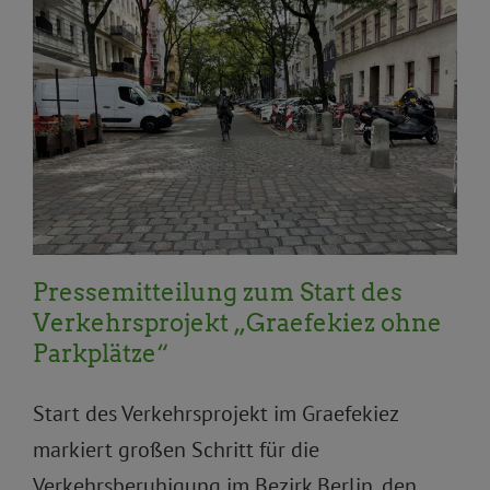
Aktuelles
BVV
Pressemitteilungen
Priorität
Topnews
Verkehr und Mobilität
Pressemitteilung zum Start des
Verkehrsprojekt „Graefekiez ohne
Parkplätze“
Start des Verkehrsprojekt im Graefekiez
markiert großen Schritt für die
Verkehrsberuhigung im Bezirk Berlin, den