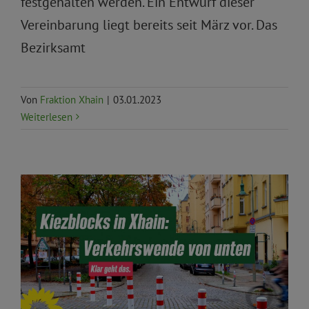
festgehalten werden. Ein Entwurf dieser
Vereinbarung liegt bereits seit März vor. Das
Bezirksamt
Von
Fraktion Xhain
|
03.01.2023
Weiterlesen
Aktuelles
Allgemein
Priorität
Stachel
Verkehr und
Mobilität