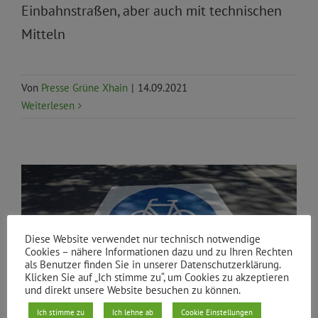
Einbahnstraßen, aber auch mit technischen
Mitteln
Von
Presse Grüne Xhain
|
14.09.2021
Weiterlesen
Diese Website verwendet nur technisch notwendige
Cookies – nähere Informationen dazu und zu Ihren Rechten
als Benutzer finden Sie in unserer Datenschutzerklärung.
Aktuelles
Fahrrad
Priorität
Verkehr und Mobilität
Klicken Sie auf „Ich stimme zu“, um Cookies zu akzeptieren
und direkt unsere Website besuchen zu können.
Ich stimme zu
Ich lehne ab
Cookie Einstellungen