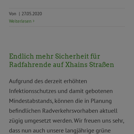
Von
|
27.05.2020
Weiterlesen
Anträge und Anfragen
Fahrrad
Umwelt, Klima und
Endlich mehr Sicherheit für
Ökologie
Verkehr und Mobilität
Radfahrende auf Xhains Straßen
Aufgrund des derzeit erhöhten
Infektionsschutzes und damit gebotenen
Mindestabstands, können die in Planung
befindlichen Radverkehrsvorhaben aktuell
zügig umgesetzt werden. Wir freuen uns sehr,
dass nun auch unsere langjährige grüne