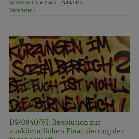
Von
Presse Grüne Xhain
|
25.10.2023
Weiterlesen
Aktuelles
Allgemein
Anträge und Anfragen
Arbeit,
Soziales, Gesundheit
Bildung
BVV
BVV Aktuelles
Familien, Kinder, Senior*innen
Haushalt
Kinder,
Jugend und Senior*innen
Kultur
Resolution
DS/0840/VI: Resolution zur
auskömmlichen Finanzierung der