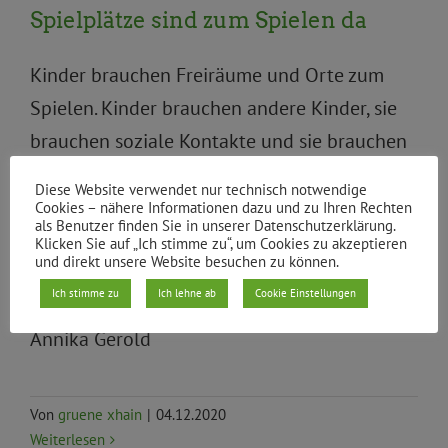
Spielplätze sind zum Spielen da
Kinder brauchen Freiräume und Orte zum
Spielen. Kinder brauchen andere Kinder, sie
brauchen soziale Kontakte und sie brauchen
Orte, wo sie frei toben und spielen können.
Diese Website verwendet nur technisch notwendige
Kinder brauchen das, weil sie Kinder sind.
Cookies – nähere Informationen dazu und zu Ihren Rechten
als Benutzer finden Sie in unserer Datenschutzerklärung.
Familien brauchen das, um Stress abzubauen
Klicken Sie auf „Ich stimme zu“, um Cookies zu akzeptieren
und direkt unsere Website besuchen zu können.
und auch in besonderen Zeiten den Alltag
Ich stimme zu
Ich lehne ab
Cookie Einstellungen
gut zu bewältigen. Julian Schwarze und
Annika Gerold
Von
gruene xhain
|
04.12.2020
Weiterlesen