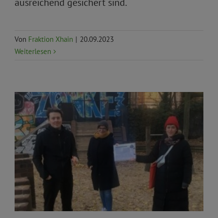
ausreichend gesichert sind.
Von
Fraktion Xhain
|
20.09.2023
Weiterlesen
Aktuelles
Bürger*innenrechte
Demokratie und
Bürger*innenbeteiligung
Gesundheit und Soziales
Kinder, Jugend und Senior*innen
Priorität