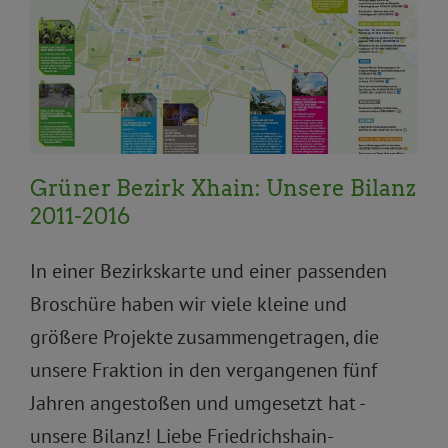
Bürger*innenbeteiligung
Frauen*, Gleichstellung,
Inklusion und Queer
Gesundheit und Soziales
Integration/Partizipation
Kinder, Jugend und
Senior*innen
Kultur
Migration und Flucht
Parteileben
Sport
Stadtentwicklung und Wohnen
Tourismus
Umwelt, Klima und Ökologie
Verkehr
und Mobilität
Wirtschaft, Finanzen und Verwaltung
Grüner Bezirk Xhain: Unsere Bilanz
2011-2016
In einer Bezirkskarte und einer passenden
Broschüre haben wir viele kleine und
größere Projekte zusammengetragen, die
unsere Fraktion in den vergangenen fünf
Jahren angestoßen und umgesetzt hat -
unsere Bilanz! Liebe Friedrichshain-