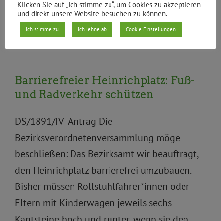
Klicken Sie auf „Ich stimme zu“, um Cookies zu akzeptieren
und direkt unsere Website besuchen zu können.
Von
|
06.04.2016
Ich stimme zu
Ich lehne ab
Cookie Einstellungen
Weiterlesen
Barrierefreier Heinrichplatz: Fuß-
und Radverkehr schützen
DS/1891/IV Antrag Die
Bezirksverordnetenversammlung möge
beschließen: Das Bezirksamt wir beauftragt,
den Heinrichplatz barrierefrei umzubauen.
Bisher müssen Rollstuhlfahrer*innen oder
Eltern mit Kinderwagen jeweils sechs
Kantsteine hoch und runter, wenn sie den