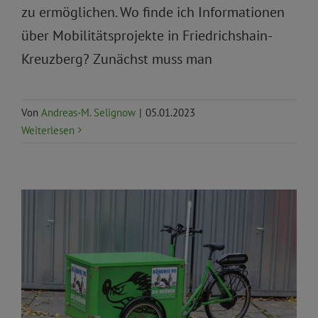
zu ermöglichen. Wo finde ich Informationen
über Mobilitätsprojekte in Friedrichshain-
Kreuzberg? Zunächst muss man
Von
Andreas-M. Selignow
|
05.01.2023
Weiterlesen
Anträge und Anfragen
BVV
Fahrrad
Umwelt, Klima
und Ökologie
Umwelt, Natur, Klima
Verkehr und
Mobilität