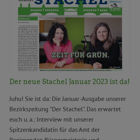
Aktuelles
Arbeit, Soziales, Gesundheit
Demokratie
und Beteiligung
Familien, Kinder, Senior*innen
Frauen*, Gleichstellung, Inklusion und Queer
Kultur,
Bildung, Sport
Priorität
Stachel
Stadtentwicklung
und Wohnen
Topnews
Umwelt, Natur, Klima
Verkehr und Mobilität
Der neue Stachel Januar 2023 ist da!
Juhu! Sie ist da: Die Januar-Ausgabe unserer
Bezirkszeitung "Der Stachel". Das erwartet
euch u. a.: Interview mit unserer
Spitzenkandidatin für das Amt der
Regierenden Bürgermeisterin und