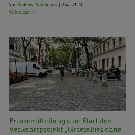
Von
Andreas-M. Selignow
|
27.05.2023
Weiterlesen
Aktuelles
BVV
Pressemitteilungen
Priorität
Topnews
Verkehr und Mobilität
Pressemitteilung zum Start des
Verkehrsprojekt „Graefekiez ohne