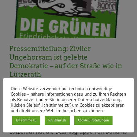
Resolution
Statement
Topnews
Umwelt, Natur,
Klima
Verkehr und Mobilität
Pressemitteilung: Ziviler
Ungehorsam ist gelebte
Demokratie – auf der Straße wie in
Lützerath
Diese Website verwendet nur technisch notwendige
Berlin Xhain, 11.1.2022 - Zur Debatte um
Cookies – nähere Informationen dazu und zu Ihren Rechten
als Benutzer finden Sie in unserer Datenschutzerklärung.
Strafverschärfungen für Aktivist*innen der
Klicken Sie auf „Ich stimme zu“, um Cookies zu akzeptieren
„Letzten Generation“ und um die
und direkt unsere Website besuchen zu können.
bevorstehende Räumung des Dorfes
Ich stimme zu
Ich lehne ab
Cookie Einstellungen
Lützerath hat die Bezirksgruppe von Bündnis